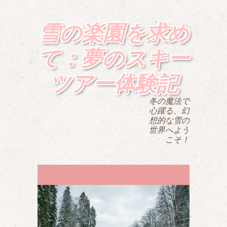
雪の楽園を求め
て：夢のスキー
ツアー体験記
冬の魔法で
心躍る、幻
想的な雪の
世界へよう
こそ！