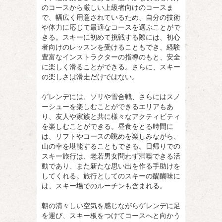
のコースから厳しい上級者向けのコースま
で、幅広く用意されているため、自分の技術
や体力に応じて最適なコースを選ぶことがで
きる。スキーに初めて挑戦する際には、初心
者向けのレッスンを受けることもでき、経験
豊富なインストラクターの指導のもと、安全
に楽しく滑ることができる。さらに、スキー
の楽しさは滑走だけではない。
ゲレンデには、ソリや雪合戦、さらにはスノ
ーシューを楽しむことができるエリアもあ
り、友人や家族と共に様々なアクティビティ
を楽しむことができる。昼食をとる時間に
は、リフトやコースの眺めを楽しみながら、
山の幸を堪能することもできる。日帰りでの
スキー旅行は、老若男女問わず満喫できる活
動であり、また新たな思い出を作る手助けを
してくれる。旅行としてのスキーの醍醐味に
は、スキー場でのルーチンも含まれる。
朝の清々しい空気を感じながらゲレンデに足
を運び、スキー板をつけてコースへと向かう