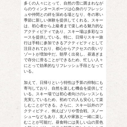
多くの人々にとって、自然の雪に囲まれなが
らのウィンタースポーツは心身のリフレッシ
ュや仲間との絆を深める場となり、冬の寒い
季節に新しい体験を提供してくれる。スキー
は、初心者から上級者まで楽しめる魅力的な
アクティビティであり、スキー場は多彩なコ
ースを提供している。特に、日帰りスキー旅
行は手軽に参加できるアクティビティとして
注目されており、都心からアクセスの良いリ
ゾートが増加中だ。朝早く出発し、昼過ぎま
で存分に滑ることができるため、忙しい人々
にとって効果的なリフレッシュ手段となって
いる。
加えて、日帰りという特性は予算の抑制にも
寄与しており、自然を楽しむ機会を提供して
いる。スキー場では初心者向けのレッスンも
充実しているため、初めての人も安心して楽
しむことができる。さらに、スキー以外のア
クティビティ、例えばソリや雪合戦、スノー
シューなどもあり、友人や家族と一緒に楽し
むことが可能だ。昼食時には美しい山の景色