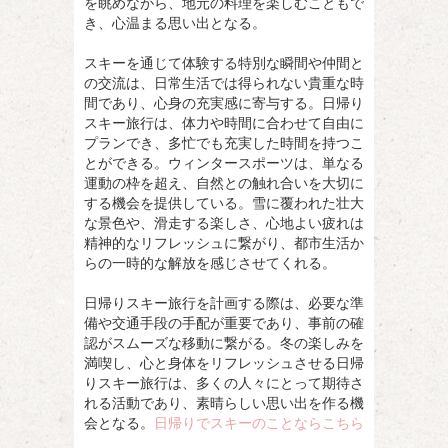
を眺めながら、地元の料理を楽しむこともで
き、心温まる思い出となる。
スキーを通じて体験する特別な瞬間や仲間と
の交流は、日常生活では得られない貴重な時
間であり、心身の充実感に寄与する。日帰り
スキー旅行は、体力や時間に合わせて自由に
プランでき、多忙でも充実した時間を持つこ
とができる。ウィンタースポーツは、単なる
運動の枠を超え、自然との触れ合いを大切に
する機会を提供している。雪に覆われた壮大
な景色や、滑走する楽しさ、心地よい疲れは
精神的なリフレッシュに繋がり、都市生活か
らの一時的な解放を感じさせてくれる。
日帰りスキー旅行を計画する際は、必要な準
備や交通手段の手配が重要であり、事前の確
認がスムーズな移動に繋がる。冬の楽しみを
満喫し、心と身体をリフレッシュさせる日帰
りスキー旅行は、多くの人々にとって期待さ
れる活動であり、素晴らしい思い出を作る機
会となる。
日帰りでスキーのことならこちら