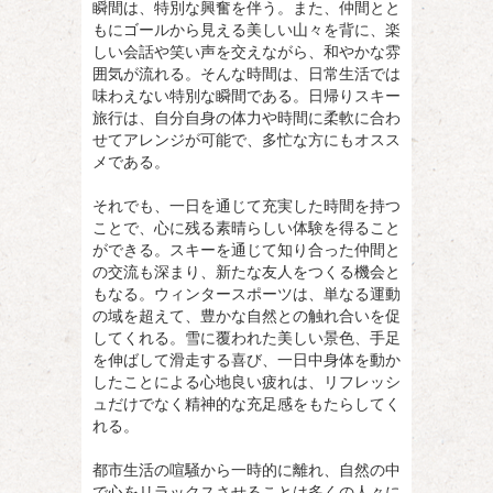
瞬間は、特別な興奮を伴う。また、仲間とと
もにゴールから見える美しい山々を背に、楽
しい会話や笑い声を交えながら、和やかな雰
囲気が流れる。そんな時間は、日常生活では
味わえない特別な瞬間である。日帰りスキー
旅行は、自分自身の体力や時間に柔軟に合わ
せてアレンジが可能で、多忙な方にもオスス
メである。
それでも、一日を通じて充実した時間を持つ
ことで、心に残る素晴らしい体験を得ること
ができる。スキーを通じて知り合った仲間と
の交流も深まり、新たな友人をつくる機会と
もなる。ウィンタースポーツは、単なる運動
の域を超えて、豊かな自然との触れ合いを促
してくれる。雪に覆われた美しい景色、手足
を伸ばして滑走する喜び、一日中身体を動か
したことによる心地良い疲れは、リフレッシ
ュだけでなく精神的な充足感をもたらしてく
れる。
都市生活の喧騒から一時的に離れ、自然の中
で心をリラックスさせることは多くの人々に